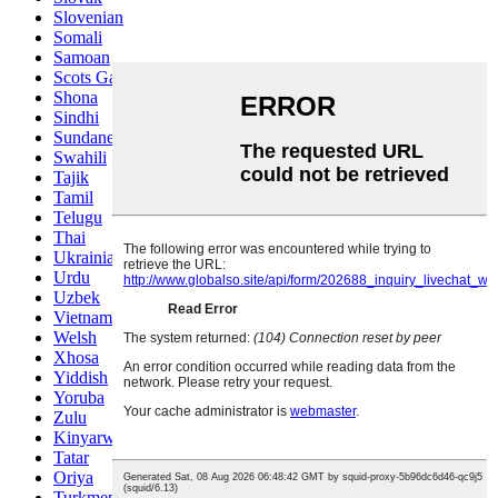
Slovenian
Somali
Samoan
Scots Gaelic
Shona
Sindhi
Sundanese
Swahili
Tajik
Tamil
Telugu
Thai
Ukrainian
Urdu
Uzbek
Vietnamese
Welsh
Xhosa
Yiddish
Yoruba
Zulu
Kinyarwanda
Tatar
Oriya
Turkmen