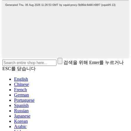
검색을 위해 Enter를 누르거나
ESC를 닫습니다
English
Chinese
French
German
Portuguese
Spanish
Russian
Japanese
Korean
Arabic