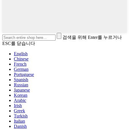
검색을 위해 Enter를 누르거나
ESC를 닫습니다
English
Chinese
French
German
Portuguese
Spanish
Russian
Japanese
Korean
Arabic
Irish
Greek
Turkish
Italian
Danish