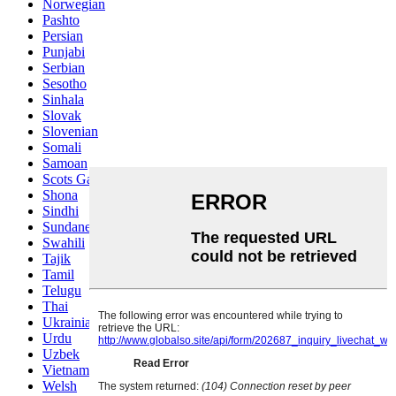
Norwegian
Pashto
Persian
Punjabi
Serbian
Sesotho
Sinhala
Slovak
Slovenian
Somali
Samoan
Scots Gaelic
Shona
Sindhi
Sundanese
Swahili
Tajik
Tamil
Telugu
Thai
Ukrainian
Urdu
Uzbek
Vietnamese
Welsh